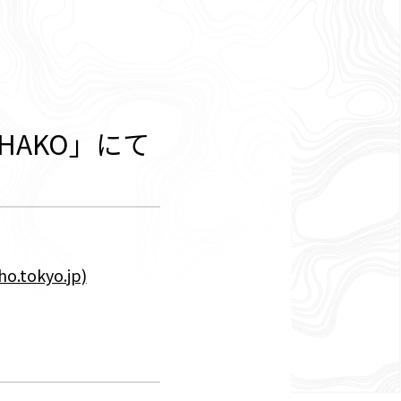
AKO」にて
okyo.jp)