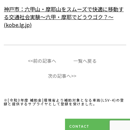
神戸市：六甲山・摩耶山をスムーズで快適に移動す
る交通社会実験～六甲・摩耶でどうウゴク？～
(kobe.lg.jp)
<<前の記事へ
一覧へ戻る
次の記事へ>>
※[令和3年度 補助金]環境省より補助対象となる車両(LSV-4)の登
録と提供するサプライヤとして登録を受けました。
CONTACT